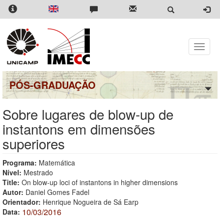
Pular
para
o
conteúdo
principal
Toggle
naviga
PÓS-GRADUAÇÃO
Sobre lugares de blow-up de
instantons em dimensões
superiores
Programa:
Matemática
Nível:
Mestrado
Title:
On blow-up loci of instantons in higher dimensions
Autor:
Daniel Gomes Fadel
Orientador:
Henrique Nogueira de Sá Earp
10/03/2016
Data: