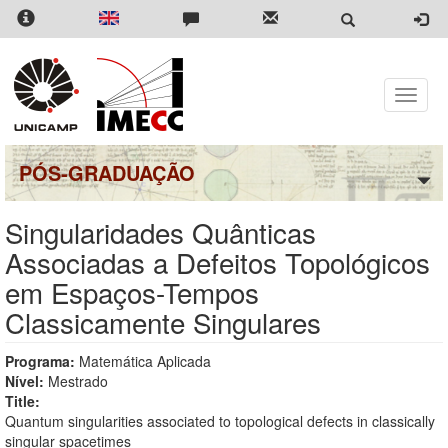
Pular
para
o
conteúdo
principal
Toggle
naviga
PÓS-GRADUAÇÃO
Singularidades Quânticas
Associadas a Defeitos Topológicos
em Espaços-Tempos
Classicamente Singulares
Programa:
Matemática Aplicada
Nível:
Mestrado
Title:
Quantum singularities associated to topological defects in classically
singular spacetimes