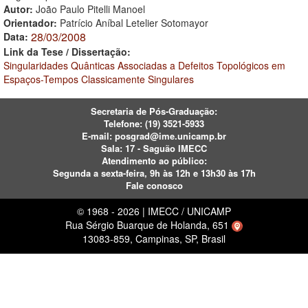
Autor:
João Paulo Pitelli Manoel
Orientador:
Patrício Aníbal Letelier Sotomayor
28/03/2008
Data:
Link da Tese / Dissertação:
Singularidades Quânticas Associadas a Defeitos Topológicos em
Espaços-Tempos Classicamente Singulares
Secretaria de Pós-Graduação:
Telefone:
(19) 3521-5933
E-mail:
posgrad@ime.unicamp.br
Sala: 17 - Saguão IMECC
Atendimento ao público:
Segunda a sexta-feira, 9h às 12h e 13h30 às 17h
Fale conosco
© 1968 - 2026 | IMECC / UNICAMP
Rua Sérgio Buarque de Holanda, 651
13083-859, Campinas, SP, Brasil