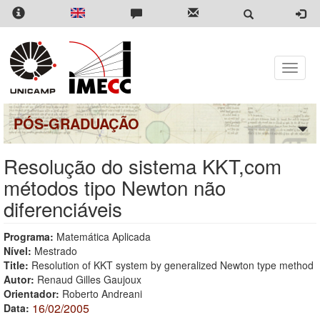
Pular
para
o
conteúdo
principal
Toggle
naviga
PÓS-GRADUAÇÃO
Resolução do sistema KKT,com
métodos tipo Newton não
diferenciáveis
Programa:
Matemática Aplicada
Nível:
Mestrado
Title:
Resolution of KKT system by generalized Newton type method
Autor:
Renaud Gilles Gaujoux
Orientador:
Roberto Andreani
16/02/2005
Data: