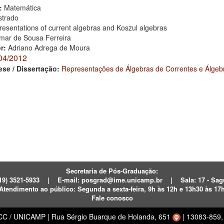
:
Matemática
trado
esentations of current algebras and Koszul algebras
lmar de Sousa Ferreira
or:
Adriano Adrega de Moura
04/2012
ese / Dissertação:
Representações de Álgebras de Correntes e Álgeb
Secretaria de Pós-Graduação:
19) 3521-5933
|
E-mail:
posgrad@ime.unicamp.br
|
Sala: 17 - S
Atendimento ao público:
Segunda a sexta-feira, 9h às 12h e 13h30 às 17
Fale conosco
ECC / UNICAMP
|
Rua Sérgio Buarque de Holanda, 651
|
13083-859, 