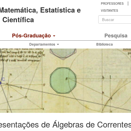
|
PROFESSORES
 Matemática, Estatística e
VISITANTES
Formulá
Científica
de
Buscar
Pós-Graduação
Pesquisa
busca
Departamentos
Biblioteca
sentações de Álgebras de Correntes