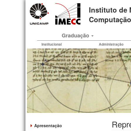
Pular
Instituto de
para
o
Computação 
conteúdo
principal
Graduação
Institucional
Administração
Repre
Apresentação