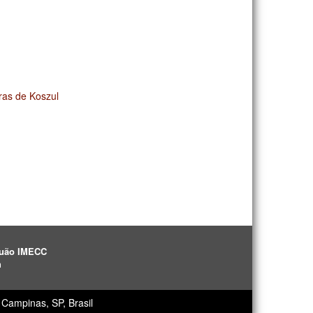
ras de Koszul
aguão IMECC
h
Campinas, SP, Brasil