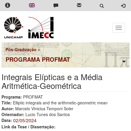
Pular
para
o
conteúdo
principal
Toggle
naviga
Pós-Graduação
»
PROGRAMA PROFMAT
Integrais Elípticas e a Média
Aritmética-Geométrica
Programa:
PROFMAT
Title:
Elliptic integrals and the arithmetic-geometric mean
Autor:
Marcelo Vinicius Temponi Soler
Orientador:
Lucio Tunes dos Santos
02/05/2024
Data:
Link da Tese / Dissertação: