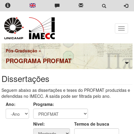
Pular
para
o
conteúdo
principal
Toggle
naviga
Pós-Graduação
»
PROGRAMA PROFMAT
Dissertações
Seguem abaixo as dissertações e teses do PROFMAT produzidas e
defendidas no IMECC. A saída pode ser filtrada pelo ano.
Ano:
Programa:
Ano
Ano:
Nível:
Termos de busca