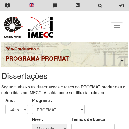
Pular
para
o
conteúdo
principal
Toggle
naviga
Pós-Graduação
»
PROGRAMA PROFMAT
Dissertações
Seguem abaixo as dissertações e teses do PROFMAT produzidas e
defendidas no IMECC. A saída pode ser filtrada pelo ano.
Ano:
Programa:
Ano
Ano:
Nível:
Termos de busca