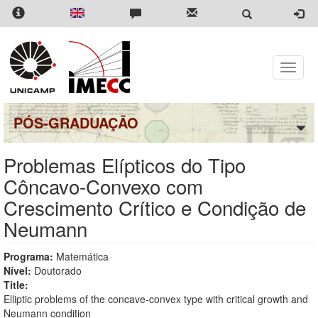
Pular
para
o
conteúdo
principal
Toggle
naviga
PÓS-GRADUAÇÃO
Problemas Elípticos do Tipo
Côncavo-Convexo com
Crescimento Crítico e Condição de
Neumann
Programa:
Matemática
Nível:
Doutorado
Title:
Elliptic problems of the concave-convex type with critical growth and
Neumann condition