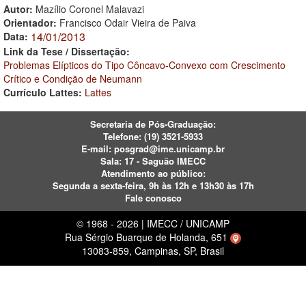
Autor:
Mazílio Coronel Malavazi
Orientador:
Francisco Odair Vieira de Paiva
14/01/2013
Data:
Link da Tese / Dissertação:
Problemas Elípticos do Tipo Côncavo-Convexo com Crescimento
Crítico e Condição de Neumann
Currículo Lattes:
Lattes
Secretaria de Pós-Graduação:
Telefone:
(19) 3521-5933
E-mail:
posgrad@ime.unicamp.br
Sala: 17 - Saguão IMECC
Atendimento ao público:
Segunda a sexta-feira, 9h às 12h e 13h30 às 17h
Fale conosco
© 1968 - 2026 | IMECC / UNICAMP
Rua Sérgio Buarque de Holanda, 651
13083-859, Campinas, SP, Brasil