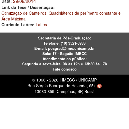
29/08/2014
Data:
Link da Tese / Dissertação:
Otimização de Canteiros: Quadriláteros de perímetro constante e
Área Máxima
Currículo Lattes:
Lattes
Secretaria de Pós-Graduação:
Telefone:
(19) 3521-5933
E-mail:
posgrad@ime.unicamp.br
Sala: 17 - Saguão IMECC
Atendimento ao público:
Segunda a sexta-feira, 9h às 12h e 13h30 às 17h
Fale conosco
© 1968 - 2026 | IMECC / UNICAMP
Rua Sérgio Buarque de Holanda, 651
13083-859, Campinas, SP, Brasil