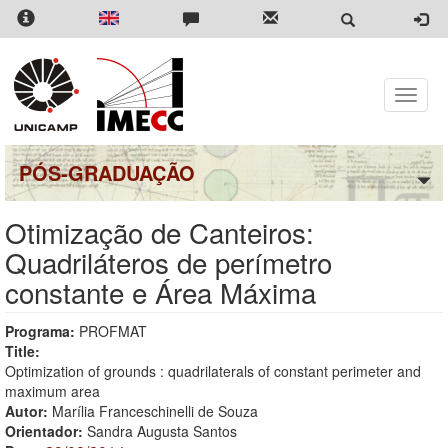
Pular
para
o
conteúdo
principal
Toggle
naviga
PÓS-GRADUAÇÃO
Otimização de Canteiros:
Quadriláteros de perímetro
constante e Área Máxima
Programa:
PROFMAT
Title:
Optimization of grounds : quadrilaterals of constant perimeter and
maximum area
Autor:
Marília Franceschinelli de Souza
Orientador:
Sandra Augusta Santos