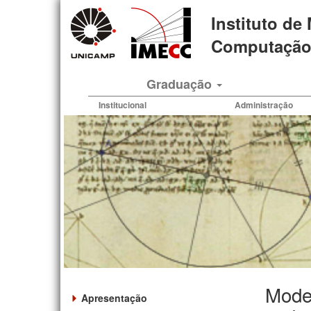
Pular
Instituto de
para
o
Computação 
conteúdo
principal
Graduação
Institucional
Administração
Model
Apresentação