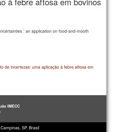
ão à febre aftosa em bovinos
uncertainties : an application on food-and-mooth
to de incertezas: uma aplicação à febre aftosa em
aguão IMECC
h
Campinas, SP, Brasil