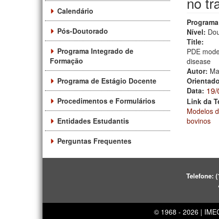
no tr
Calendário
Programa
Pós-Doutorado
Nível:
Dou
Title:
Programa Integrado de
PDE models
Formação
disease
Autor:
Ma
Programa de Estágio Docente
Orientad
19/
Data:
Procedimentos e Formulários
Link da T
Modelos de
Entidades Estudantis
bovinos
Perguntas Frequentes
Telefone:
(
© 1968 - 2026 | IM