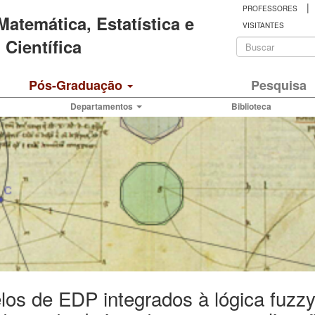
|
PROFESSORES
 Matemática, Estatística e
VISITANTES
Formulá
Científica
de
Buscar
Pós-Graduação
Pesquisa
busca
Departamentos
Biblioteca
os de EDP integrados à lógica fuzzy