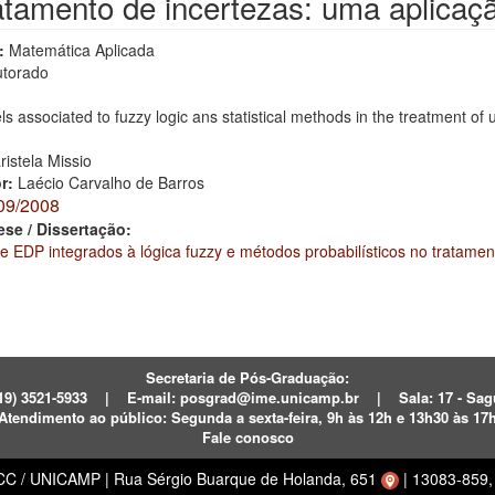
atamento de incertezas: uma aplicaç
:
Matemática Aplicada
torado
 associated to fuzzy logic ans statistical methods in the treatment of 
ristela Missio
or:
Laécio Carvalho de Barros
09/2008
ese / Dissertação:
 EDP integrados à lógica fuzzy e métodos probabilísticos no tratamen
Secretaria de Pós-Graduação:
19) 3521-5933
|
E-mail:
posgrad@ime.unicamp.br
|
Sala: 17 - S
Atendimento ao público:
Segunda a sexta-feira, 9h às 12h e 13h30 às 17
Fale conosco
ECC / UNICAMP
|
Rua Sérgio Buarque de Holanda, 651
|
13083-859, 