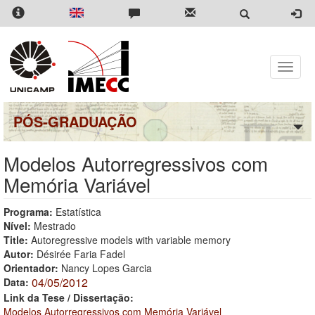
Pular
para
o
conteúdo
principal
Toggle
naviga
PÓS-GRADUAÇÃO
Modelos Autorregressivos com
Memória Variável
Programa:
Estatística
Nível:
Mestrado
Title:
Autoregressive models with variable memory
Autor:
Désirée Faria Fadel
Orientador:
Nancy Lopes Garcia
04/05/2012
Data:
Link da Tese / Dissertação:
Modelos Autorregressivos com Memória Variável