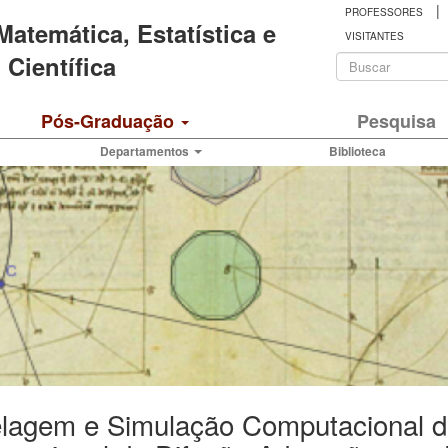
|
PROFESSORES
 Matemática, Estatística e
VISITANTES
Formulá
Científica
de
Buscar
Pós-Graduação
Pesquisa
busca
Departamentos
Biblioteca
lagem e Simulação Computacional 