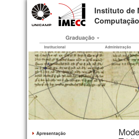
Pular
Instituto de
para
o
Computação 
conteúdo
principal
Graduação
Institucional
Administração
Mode
Apresentação