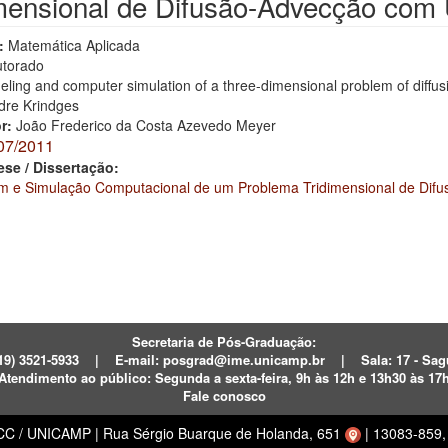
mensional de Difusão-Advecção com 
:
Matemática Aplicada
torado
ling and computer simulation of a three-dimensional problem of diffus
dre Krindges
or:
João Frederico da Costa Azevedo Meyer
07/2011
ese / Dissertação:
 e Simulação Computacional de um Problema Tridimensional de Difu
Secretaria de Pós-Graduação:
19) 3521-5933
|
E-mail:
posgrad@ime.unicamp.br
|
Sala: 17 - S
Atendimento ao público:
Segunda a sexta-feira, 9h às 12h e 13h30 às 17
Fale conosco
ECC / UNICAMP
|
Rua Sérgio Buarque de Holanda, 651
|
13083-859, 