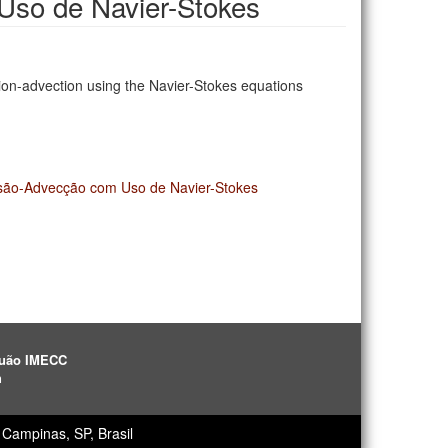
Uso de Navier-Stokes
ion-advection using the Navier-Stokes equations
são-Advecção com Uso de Navier-Stokes
aguão IMECC
h
Campinas, SP, Brasil