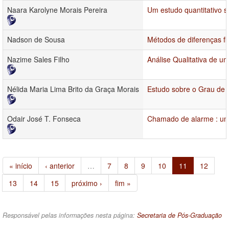
Naara Karolyne Morais Pereira
Um estudo quantitativo 
Nadson de Sousa
Métodos de diferenças fin
Nazime Sales Filho
Análise Qualitativa de
Nélida Maria Lima Brito da Graça Morais
Estudo sobre o Grau de I
Odair José T. Fonseca
Chamado de alarme : uma
« início
‹ anterior
…
7
8
9
10
11
12
13
14
15
próximo ›
fim »
Responsável pelas informações nesta página:
Secretaria de Pós-Graduação