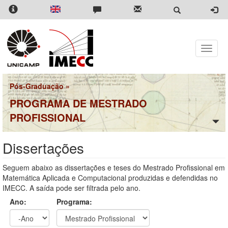
Pular
para
o
conteúdo
principal
Toggle
naviga
Pós-Graduação
»
PROGRAMA DE MESTRADO
PROFISSIONAL
Dissertações
Seguem abaixo as dissertações e teses do Mestrado Profissional em
Matemática Aplicada e Computacional produzidas e defendidas no
IMECC. A saída pode ser filtrada pelo ano.
Ano:
Programa: