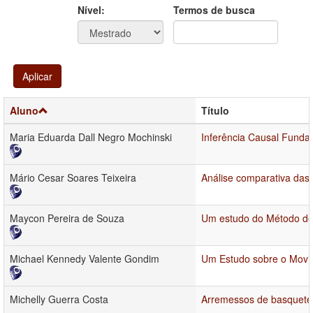
Ano
Ano:
Nível:
Termos de busca
Aplicar
Aluno
Título
Maria Eduarda Dall Negro Mochinski
Inferência Causal Funda
Mário Cesar Soares Teixeira
Análise comparativa das 
Maycon Pereira de Souza
Um estudo do Método de
Michael Kennedy Valente Gondim
Um Estudo sobre o Movi
Michelly Guerra Costa
Arremessos de basquetebo