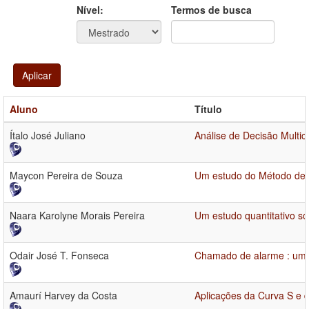
Ano
Ano:
Nível:
Termos de busca
Aplicar
Aluno
Título
Ítalo José Juliano
Análise de Decisão Multic
Maycon Pereira de Souza
Um estudo do Método de 
Naara Karolyne Morais Pereira
Um estudo quantitativo s
Odair José T. Fonseca
Chamado de alarme : uma
Amaurí Harvey da Costa
Aplicações da Curva S e 