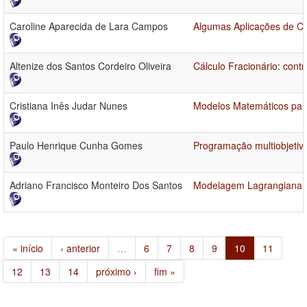
Caroline Aparecida de Lara Campos
Algumas Aplicações de Cá
Altenize dos Santos Cordeiro Oliveira
Cálculo Fracionário: contr
Cristiana Inês Judar Nunes
Modelos Matemáticos par
Paulo Henrique Cunha Gomes
Programação multiobjetiv
Adriano Francisco Monteiro Dos Santos
Modelagem Lagrangiana e
« início
‹ anterior
…
6
7
8
9
10
11
12
13
14
próximo ›
fim »