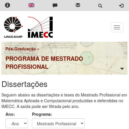
Pular
para
o
conteúdo
principal
Toggle
naviga
Pós-Graduação
»
PROGRAMA DE MESTRADO
PROFISSIONAL
Dissertações
Seguem abaixo as dissertações e teses do Mestrado Profissional em
Matemática Aplicada e Computacional produzidas e defendidas no
IMECC. A saída pode ser filtrada pelo ano.
Ano:
Programa: