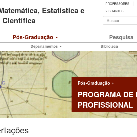
|
PROFESSORES
 Matemática, Estatística e
VISITANTES
Formulá
Científica
de
Buscar
Pós-Graduação
Pesquisa
busca
Departamentos
Biblioteca
Pós-Graduação
»
PROGRAMA DE
PROFISSIONAL
ertações