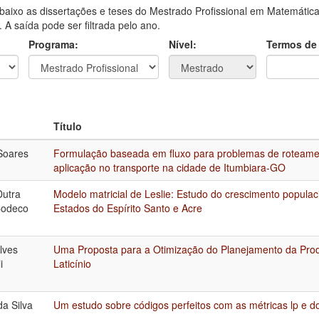
aixo as dissertações e teses do Mestrado Profissional em Matemática
A saída pode ser filtrada pelo ano.
Programa:
Nível:
Termos de
Título
Soares
Formulação baseada em fluxo para problemas de roteame
aplicação no transporte na cidade de Itumbiara-GO
Dutra
Modelo matricial de Leslie: Estudo do crescimento populaci
Codeco
Estados do Espírito Santo e Acre
lves
Uma Proposta para a Otimização do Planejamento da Prod
i
Laticínio
da Silva
Um estudo sobre códigos perfeitos com as métricas lp e d