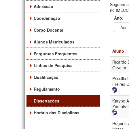
Seguem ab
Admissão
no IMECC. 
Ano:
Coordenação
Corpo Docente
Ano
Ano:
Alunos Matriculados
Aluno
Perguntas Frequentes
Ricardo 
Linhas de Pesquisa
Oliveira
Qualificação
Priscilla 
Freires 
Regulamento
Dissertações
Karyne A
Zampiroll
Horário das Disciplinas
Rogério 
Matos