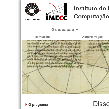
Pular
Instituto de
para
o
Computação 
conteúdo
principal
Graduação
Institucional
Administração
Diss
O programa