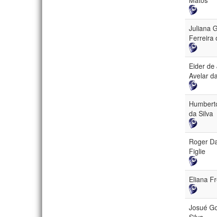
Juliana
Ferreira
Eider de
Avelar da
Humbert
da Silva
Roger Da
Figlie
Eliana F
Josué G
Silva