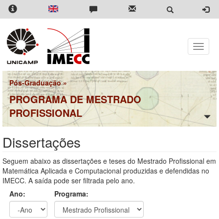
Pular
para
o
conteúdo
principal
Toggle
naviga
Pós-Graduação
»
PROGRAMA DE MESTRADO
PROFISSIONAL
Dissertações
Seguem abaixo as dissertações e teses do Mestrado Profissional em
Matemática Aplicada e Computacional produzidas e defendidas no
IMECC. A saída pode ser filtrada pelo ano.
Ano:
Programa: