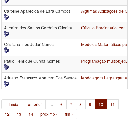
Caroline Aparecida de Lara Campos
Algumas Aplicações de Cá
Altenize dos Santos Cordeiro Oliveira
Cálculo Fracionário: contr
Cristiana Inês Judar Nunes
Modelos Matemáticos par
Paulo Henrique Cunha Gomes
Programação multiobjetiv
Adriano Francisco Monteiro Dos Santos
Modelagem Lagrangiana e
« início
‹ anterior
…
6
7
8
9
10
11
12
13
14
próximo ›
fim »