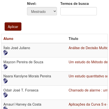
Ano
Ano:
Nível:
Termos de busca
Aplicar
Aluno
Título
Ítalo José Juliano
Análise de Decisão Multic
Maycon Pereira de Souza
Um estudo do Método de 
Naara Karolyne Morais Pereira
Um estudo quantitativo s
Odair José T. Fonseca
Chamado de alarme : uma
Amaurí Harvey da Costa
Aplicações da Curva S e 