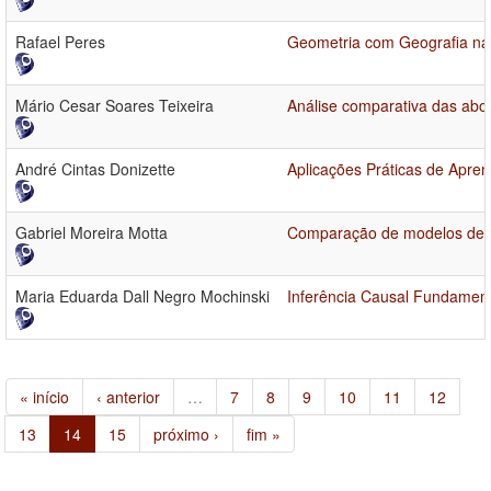
Rafael Peres
Geometria com Geografia na
Mário Cesar Soares Teixeira
Análise comparativa das abor
André Cintas Donizette
Aplicações Práticas de Apre
Gabriel Moreira Motta
Comparação de modelos de ap
Maria Eduarda Dall Negro Mochinski
Inferência Causal Fundament
« início
‹ anterior
…
7
8
9
10
11
12
13
14
15
próximo ›
fim »