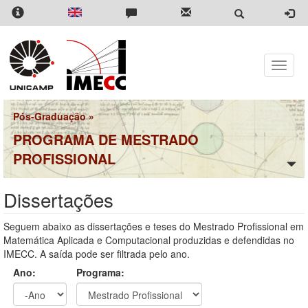
Pular
para
o
conteúdo
principal
Toggle
naviga
Pós-Graduação
»
PROGRAMA DE MESTRADO
PROFISSIONAL
Dissertações
Seguem abaixo as dissertações e teses do Mestrado Profissional em
Matemática Aplicada e Computacional produzidas e defendidas no
IMECC. A saída pode ser filtrada pelo ano.
Ano:
Programa: