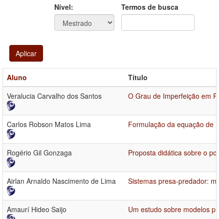
Ano
Ano:
Nível:
Termos de busca
Aplicar
Aluno
Título
Veralucia Carvalho dos Santos
O Grau de Imperfeição em R
Carlos Robson Matos Lima
Formulação da equação de Eu
Rogério Gil Gonzaga
Proposta didática sobre o po
Airlan Arnaldo Nascimento de Lima
Sistemas presa-predador: mo
Amaurí Hideo Saijo
Um estudo sobre modelos pre