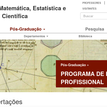
|
PROFESSORES
 Matemática, Estatística e
VISITANTES
Formulá
Científica
de
Buscar
Pós-Graduação
Pesquisa
busca
Departamentos
Biblioteca
Pós-Graduação
»
PROGRAMA DE
PROFISSIONAL
ertações