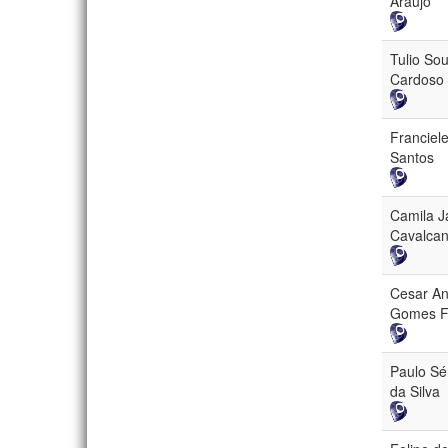
Araujo
Tulio So
Cardoso
Franciel
Santos
Camila J
Cavalcan
Cesar An
Gomes Fe
Paulo Sé
da Silva