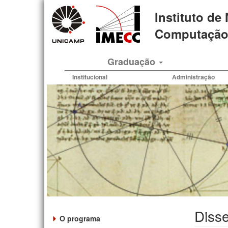
Pular
Instituto de
para
o
Computação 
conteúdo
principal
Graduação
Institucional
Administração
Diss
O programa