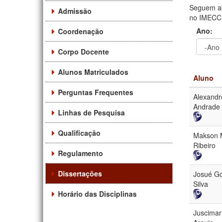
Seguem ab
Admissão
no IMECC. 
Ano:
Coordenação
Corpo Docente
Ano
Ano:
Alunos Matriculados
Aluno
Perguntas Frequentes
Alexandr
Andrade
Linhas de Pesquisa
Qualificação
Makson M
Ribeiro
Regulamento
Dissertações
Josué G
Silva
Horário das Disciplinas
Juscimar