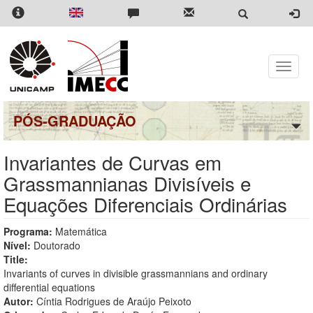
Pular
para
o
conteúdo
principal
Toggle
naviga
PÓS-GRADUAÇÃO
Invariantes de Curvas em
Grassmannianas Divisíveis e
Equações Diferenciais Ordinárias
Programa:
Matemática
Nível:
Doutorado
Title:
Invariants of curves in divisible grassmannians and ordinary
differential equations
Autor:
Cíntia Rodrigues de Araújo Peixoto