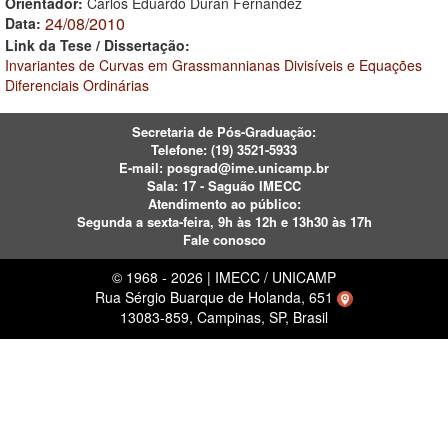
Orientador:
Carlos Eduardo Durán Fernandez
24/08/2010
Data:
Link da Tese / Dissertação:
Invariantes de Curvas em Grassmannianas Divisíveis e Equações
Diferenciais Ordinárias
Secretaria de Pós-Graduação:
Telefone:
(19) 3521-5933
E-mail:
posgrad@ime.unicamp.br
Sala: 17 - Saguão IMECC
Atendimento ao público:
Segunda a sexta-feira, 9h às 12h e 13h30 às 17h
Fale conosco
© 1968 - 2026 | IMECC / UNICAMP
Rua Sérgio Buarque de Holanda, 651
13083-859, Campinas, SP, Brasil