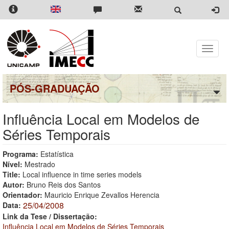
Pular
para
o
conteúdo
principal
Toggle
naviga
PÓS-GRADUAÇÃO
Influência Local em Modelos de
Séries Temporais
Programa:
Estatística
Nível:
Mestrado
Title:
Local influence in time series models
Autor:
Bruno Reis dos Santos
Orientador:
Mauricio Enrique Zevallos Herencia
25/04/2008
Data:
Link da Tese / Dissertação:
Influência Local em Modelos de Séries Temporais