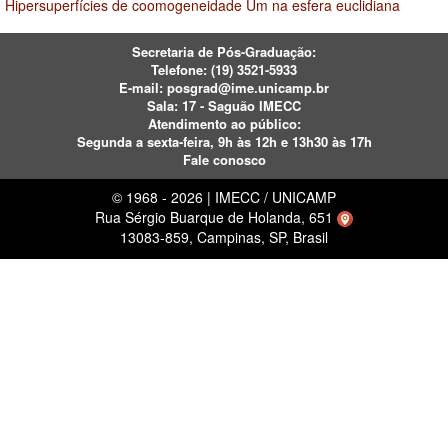
Hipersuperfícies de coomogeneidade Um na esfera euclidiana
Secretaria de Pós-Graduação:
Telefone:
(19) 3521-5933
E-mail:
posgrad@ime.unicamp.br
Sala: 17 - Saguão IMECC
Atendimento ao público:
Segunda a sexta-feira, 9h às 12h e 13h30 às 17h
Fale conosco
© 1968 - 2026 | IMECC / UNICAMP
Rua Sérgio Buarque de Holanda, 651
13083-859, Campinas, SP, Brasil