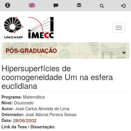
Pular
para
o
conteúdo
principal
Toggle
naviga
PÓS-GRADUAÇÃO
Hipersuperfícies de
coomogeneidade Um na esfera
euclidiana
Programa:
Matemática
Nível:
Doutorado
Autor:
José Carlos Almeida de Lima
Orientador:
José Adonai Pereira Seixas
28/06/2002
Data:
Link da Tese / Dissertação: