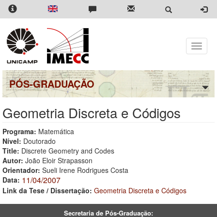
Pular
para
o
conteúdo
principal
Toggle
naviga
PÓS-GRADUAÇÃO
Geometria Discreta e Códigos
Programa:
Matemática
Nível:
Doutorado
Title:
Discrete Geometry and Codes
Autor:
João Eloir Strapasson
Orientador:
Sueli Irene Rodrigues Costa
11/04/2007
Data:
Link da Tese / Dissertação:
Geometria Discreta e Códigos
Secretaria de Pós-Graduação: