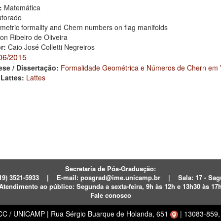
:
Matemática
torado
etric formality and Chern numbers on flag manifolds
ton Ribeiro de Oliveira
or:
Caio José Colletti Negreiros
06/2015
ese / Dissertação:
Formalidade Geométrica e Números de Chern em 
 Lattes:
Lattes
Secretaria de Pós-Graduação:
19) 3521-5933
|
E-mail:
posgrad@ime.unicamp.br
|
Sala: 17 - S
Atendimento ao público:
Segunda a sexta-feira, 9h às 12h e 13h30 às 17
Fale conosco
ECC / UNICAMP
|
Rua Sérgio Buarque de Holanda, 651
|
13083-859, 