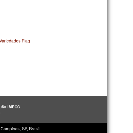
Variedades Flag
aguão IMECC
h
Campinas, SP, Brasil