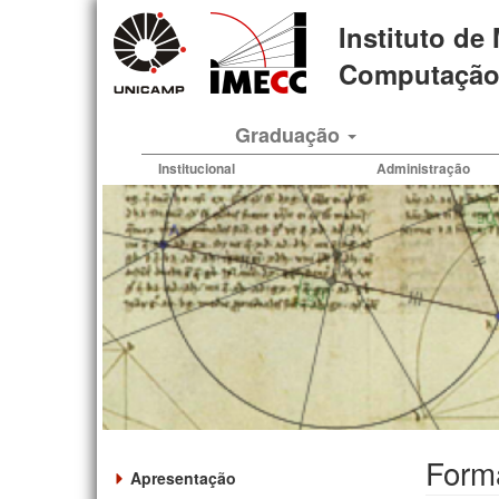
Pular
Instituto de
para
o
Computação 
conteúdo
principal
Graduação
Institucional
Administração
Form
Apresentação