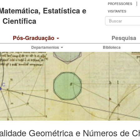
|
PROFESSORES
 Matemática, Estatística e
VISITANTES
Formulá
Científica
de
Buscar
Pós-Graduação
Pesquisa
busca
Departamentos
Biblioteca
alidade Geométrica e Números de C