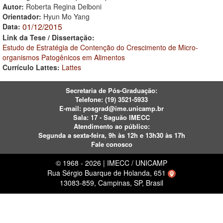
Autor:
Roberta Regina Delboni
Orientador:
Hyun Mo Yang
01/12/2015
Data:
Link da Tese / Dissertação:
Estudo de Estratégia de Contenção do Crescimento de Micro-
organismos Patogênicos em Alimentos
Currículo Lattes:
Lattes
Secretaria de Pós-Graduação:
Telefone:
(19) 3521-5933
E-mail:
posgrad@ime.unicamp.br
Sala: 17 - Saguão IMECC
Atendimento ao público:
Segunda a sexta-feira, 9h às 12h e 13h30 às 17h
Fale conosco
© 1968 - 2026 | IMECC / UNICAMP
Rua Sérgio Buarque de Holanda, 651
13083-859, Campinas, SP, Brasil