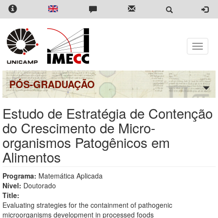
Pular
para
o
conteúdo
principal
Toggle
naviga
PÓS-GRADUAÇÃO
Estudo de Estratégia de Contenção
do Crescimento de Micro-
organismos Patogênicos em
Alimentos
Programa:
Matemática Aplicada
Nível:
Doutorado
Title:
Evaluating strategies for the containment of pathogenic
microorganisms development in processed foods