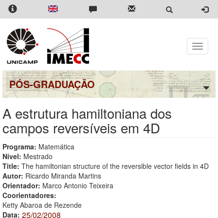
Pular
para
o
conteúdo
principal
Toggle
naviga
PÓS-GRADUAÇÃO
A estrutura hamiltoniana dos
campos reversíveis em 4D
Programa:
Matemática
Nível:
Mestrado
Title:
The hamiltonian structure of the reversible vector fields in 4D
Autor:
Ricardo Miranda Martins
Orientador:
Marco Antonio Teixeira
Coorientadores:
Ketty Abaroa de Rezende
25/02/2008
Data: