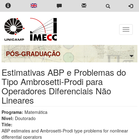
Pular
para
o
conteúdo
principal
Toggle
naviga
PÓS-GRADUAÇÃO
Estimativas ABP e Problemas do
Tipo Ambrosetti-Prodi para
Operadores Diferenciais Não
Lineares
Programa:
Matemática
Nível:
Doutorado
Title:
ABP estimates and Ambrosetti-Prodi type problems for nonlinear
differential operators