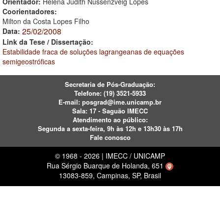
Orientador:
Helena Judith Nussenzveig Lopes
Coorientadores:
Milton da Costa Lopes Filho
25/02/2008
Data:
Link da Tese / Dissertação:
Estabilidade fraca de soluções lagrangeanas de equações
semigeostróficas
Secretaria de Pós-Graduação:
Telefone:
(19) 3521-5933
E-mail:
posgrad@ime.unicamp.br
Sala: 17 - Saguão IMECC
Atendimento ao público:
Segunda a sexta-feira, 9h às 12h e 13h30 às 17h
Fale conosco
© 1968 - 2026 | IMECC / UNICAMP
Rua Sérgio Buarque de Holanda, 651
13083-859, Campinas, SP, Brasil