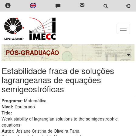
Pular
para
o
conteúdo
principal
Toggle
naviga
PÓS-GRADUAÇÃO
Estabilidade fraca de soluções
lagrangeanas de equações
semigeostróficas
Programa:
Matemática
Nível:
Doutorado
Title:
Weak stability of lagrangian solutions to the semigeostrophic
equations
Autor:
Josiane Cristina de Oliveira Faria