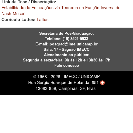
Link da Tese / Dissertação:
Estabilidade de Folheações via Teorema da Função Inversa de
Nash-Moser
Currículo Lattes:
Lattes
Secretaria de Pós-Graduação:
Telefone:
(19) 3521-5933
E-mail:
posgrad@ime.unicamp.br
Sala: 17 - Saguão IMECC
Atendimento ao público:
Segunda a sexta-feira, 9h às 12h e 13h30 às 17h
Fale conosco
© 1968 - 2026 | IMECC / UNICAMP
Rua Sérgio Buarque de Holanda, 651
13083-859, Campinas, SP, Brasil