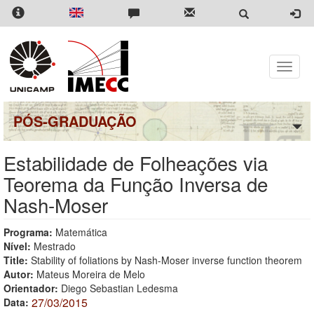
Pular
para
o
conteúdo
principal
Toggle
naviga
PÓS-GRADUAÇÃO
Estabilidade de Folheações via
Teorema da Função Inversa de
Nash-Moser
Programa:
Matemática
Nível:
Mestrado
Title:
Stability of foliations by Nash-Moser inverse function theorem
Autor:
Mateus Moreira de Melo
Orientador:
Diego Sebastian Ledesma
27/03/2015
Data: