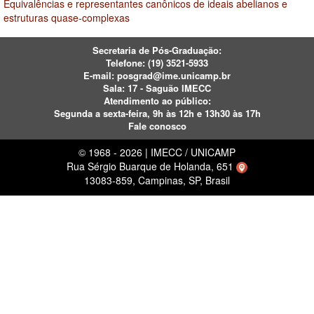
Equivalências e representantes canônicos de ideais abelianos e
estruturas quase-complexas
Secretaria de Pós-Graduação:
Telefone:
(19) 3521-5933
E-mail:
posgrad@ime.unicamp.br
Sala: 17 - Saguão IMECC
Atendimento ao público:
Segunda a sexta-feira, 9h às 12h e 13h30 às 17h
Fale conosco
© 1968 - 2026 | IMECC / UNICAMP
Rua Sérgio Buarque de Holanda, 651
13083-859, Campinas, SP, Brasil