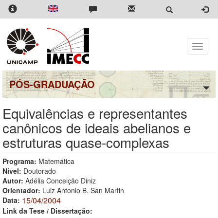
Pular
para
o
conteúdo
principal
Toggle
naviga
PÓS-GRADUAÇÃO
Equivalências e representantes
canônicos de ideais abelianos e
estruturas quase-complexas
Programa:
Matemática
Nível:
Doutorado
Autor:
Adélia Conceição Diniz
Orientador:
Luiz Antonio B. San Martin
15/04/2004
Data:
Link da Tese / Dissertação: