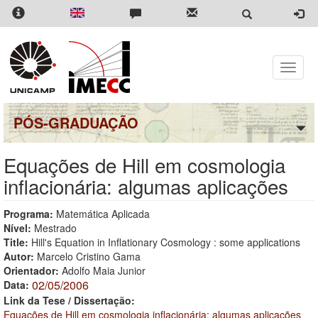
Pular
para
o
conteúdo
principal
Toggle
naviga
PÓS-GRADUAÇÃO
Equações de Hill em cosmologia
inflacionária: algumas aplicações
Programa:
Matemática Aplicada
Nível:
Mestrado
Title:
Hill's Equation in Inflationary Cosmology : some applications
Autor:
Marcelo Cristino Gama
Orientador:
Adolfo Maia Junior
02/05/2006
Data:
Link da Tese / Dissertação:
Equações de Hill em cosmologia inflacionária: algumas aplicações