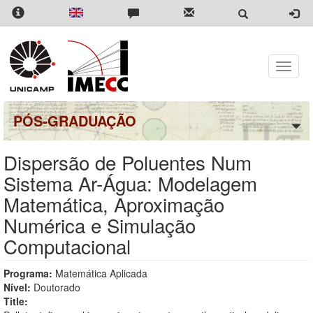
Pular
para
o
conteúdo
principal
Toggle
naviga
PÓS-GRADUAÇÃO
Dispersão de Poluentes Num
Sistema Ar-Água: Modelagem
Matemática, Aproximação
Numérica e Simulação
Computacional
Programa:
Matemática Aplicada
Nível:
Doutorado
Title: