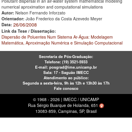
Pollutant dispersal in an air-water system mathematical modeling
numerical aproximation and computational simulations
Autor:
Nelson Fernando Inforzato
Orientador:
João Frederico da Costa Azevedo Meyer
26/06/2008
Data:
Link da Tese / Dissertação:
Dispersão de Poluentes Num Sistema Ar-Água: Modelagem
Matemática, Aproximação Numérica e Simulação Computacional
Secretaria de Pós-Graduação:
Telefone:
(19) 3521-5933
E-mail:
posgrad@ime.unicamp.br
Sala: 17 - Saguão IMECC
Atendimento ao público:
Segunda a sexta-feira, 9h às 12h e 13h30 às 17h
Fale conosco
© 1968 - 2026 | IMECC / UNICAMP
Rua Sérgio Buarque de Holanda, 651
13083-859, Campinas, SP, Brasil