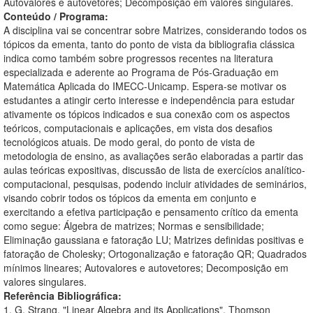
Autovalores e autovetores; Decomposição em valores singulares.
Conteúdo / Programa:
A disciplina vai se concentrar sobre Matrizes, considerando todos os
tópicos da ementa, tanto do ponto de vista da bibliografia clássica
indica como também sobre progressos recentes na literatura
especializada e aderente ao Programa de Pós-Graduação em
Matemática Aplicada do IMECC-Unicamp. Espera-se motivar os
estudantes a atingir certo interesse e independência para estudar
ativamente os tópicos indicados e sua conexão com os aspectos
teóricos, computacionais e aplicações, em vista dos desafios
tecnológicos atuais. De modo geral, do ponto de vista de
metodologia de ensino, as avaliações serão elaboradas a partir das
aulas teóricas expositivas, discussão de lista de exercícios analítico-
computacional, pesquisas, podendo incluir atividades de seminários,
visando cobrir todos os tópicos da ementa em conjunto e
exercitando a efetiva participação e pensamento crítico da ementa
como segue: Álgebra de matrizes; Normas e sensibilidade;
Eliminação gaussiana e fatoração LU; Matrizes definidas positivas e
fatoração de Cholesky; Ortogonalização e fatoração QR; Quadrados
mínimos lineares; Autovalores e autovetores; Decomposição em
valores singulares.
Referência Bibliográfica:
1. G. Strang, "Linear Algebra and its Applications", Thomson