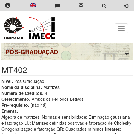
Pular
para
o
conteúdo
principal
Toggle
naviga
PÓS-GRADUAÇÃO
MT402
Nível:
Pós-Graduação
Nome da disciplina:
Matrizes
Número de Créditos:
4
Oferecimento:
Ambos os Períodos Letivos
Pré-requisito:
(não há)
Ementa:
Álgebra de matrizes; Normas e sensibilidade; Eliminação gaussiana
e fatoração LU; Matrizes definidas positivas e fatoração de Cholesky;
Ortogonalização e fatoração QR; Quadrados mínimos lineares;