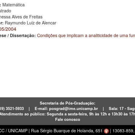
:
Matemática
trado
nessa Alves de Freitas
or:
Raymundo Luiz de Alencar
05/2004
ese / Dissertação:
Condições que implicam a analiticidade de uma fu
Secretaria de Pós-Graduação:
19) 3521-5933
|
E-mail:
posgrad@ime.unicamp.br
|
Sala: 17 - S
Atendimento ao público:
Segunda a sexta-feira, 9h às 12h e 13h30 às 17
Fale conosco
ECC / UNICAMP
|
Rua Sérgio Buarque de Holanda, 651
|
13083-859, 