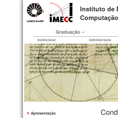
Pular
Instituto de
para
o
Computação 
conteúdo
principal
Graduação
Institucional
Administração
Condi
Apresentação