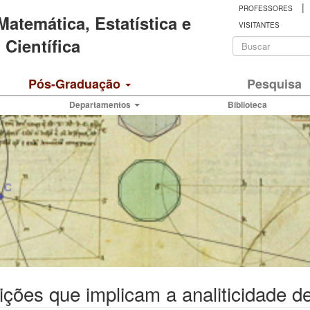
|
PROFESSORES
 Matemática, Estatística e
VISITANTES
Formulá
Científica
de
Buscar
Pós-Graduação
Pesquisa
busca
Departamentos
Biblioteca
ções que implicam a analiticidade 