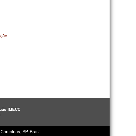
nção
aguão IMECC
h
Campinas, SP, Brasil