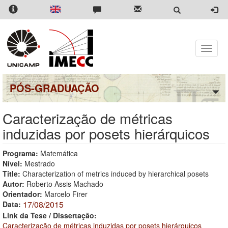
Pular
para
o
conteúdo
principal
Toggle
naviga
PÓS-GRADUAÇÃO
Caracterização de métricas
induzidas por posets hierárquicos
Programa:
Matemática
Nível:
Mestrado
Title:
Characterization of metrics induced by hierarchical posets
Autor:
Roberto Assis Machado
Orientador:
Marcelo Firer
17/08/2015
Data:
Link da Tese / Dissertação:
Caracterização de métricas induzidas por posets hierárquicos