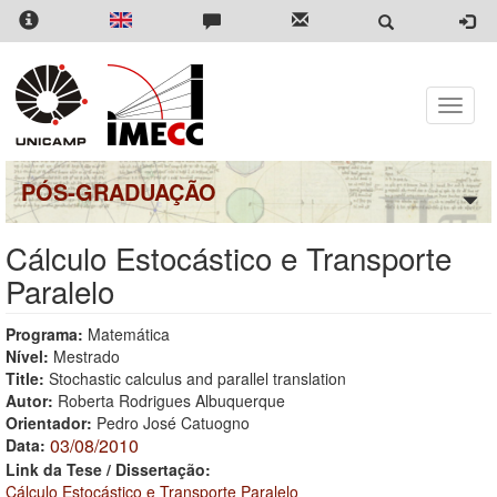
Pular
para
o
conteúdo
principal
Toggle
naviga
PÓS-GRADUAÇÃO
Cálculo Estocástico e Transporte
Paralelo
Programa:
Matemática
Nível:
Mestrado
Title:
Stochastic calculus and parallel translation
Autor:
Roberta Rodrigues Albuquerque
Orientador:
Pedro José Catuogno
03/08/2010
Data:
Link da Tese / Dissertação:
Cálculo Estocástico e Transporte Paralelo