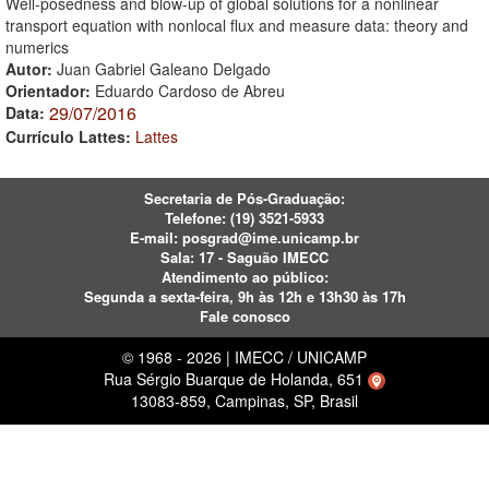
Well-posedness and blow-up of global solutions for a nonlinear
transport equation with nonlocal flux and measure data: theory and
numerics
Autor:
Juan Gabriel Galeano Delgado
Orientador:
Eduardo Cardoso de Abreu
29/07/2016
Data:
Currículo Lattes:
Lattes
Secretaria de Pós-Graduação:
Telefone:
(19) 3521-5933
E-mail:
posgrad@ime.unicamp.br
Sala: 17 - Saguão IMECC
Atendimento ao público:
Segunda a sexta-feira, 9h às 12h e 13h30 às 17h
Fale conosco
© 1968 - 2026 | IMECC / UNICAMP
Rua Sérgio Buarque de Holanda, 651
13083-859, Campinas, SP, Brasil