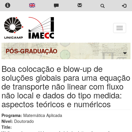
Pular
para
o
conteúdo
principal
Toggle
naviga
PÓS-GRADUAÇÃO
Boa colocação e blow-up de
soluções globais para uma equação
de transporte não linear com fluxo
não local e dados do tipo medida:
aspectos teóricos e numéricos
Programa:
Matemática Aplicada
Nível:
Doutorado
Title: