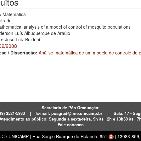
uitos
:
Matemática
trado
thematical analysis of a model of control of mosquito populations
derson Luís Albuquerque de Araújo
or:
José Luiz Boldrini
02/2008
ese / Dissertação:
Análise matemática de um modelo de controle de 
Secretaria de Pós-Graduação:
19) 3521-5933
|
E-mail:
posgrad@ime.unicamp.br
|
Sala: 17 - S
Atendimento ao público:
Segunda a sexta-feira, 9h às 12h e 13h30 às 17
Fale conosco
ECC / UNICAMP
|
Rua Sérgio Buarque de Holanda, 651
|
13083-859, 