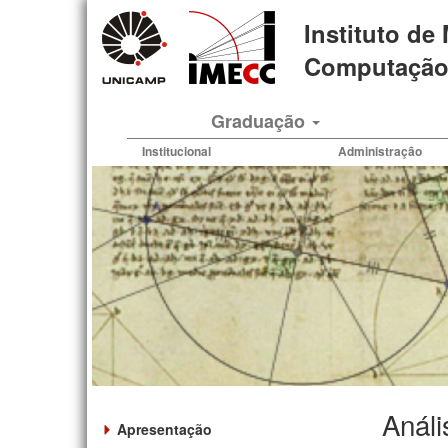
Pular
Instituto de
para
o
Computação 
conteúdo
principal
Graduação
Institucional
Administração
Análi
Apresentação