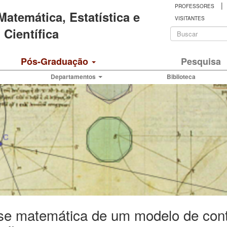
|
PROFESSORES
 Matemática, Estatística e
VISITANTES
Formulá
Científica
de
Buscar
Pós-Graduação
Pesquisa
busca
Departamentos
Biblioteca
se matemática de um modelo de cont