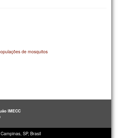
populações de mosquitos
aguão IMECC
h
Campinas, SP, Brasil