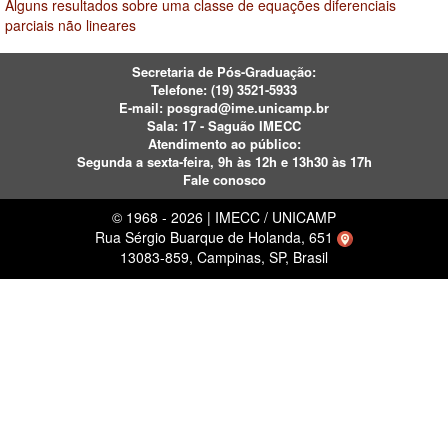
Alguns resultados sobre uma classe de equações diferenciais
parciais não lineares
Secretaria de Pós-Graduação:
Telefone:
(19) 3521-5933
E-mail:
posgrad@ime.unicamp.br
Sala: 17 - Saguão IMECC
Atendimento ao público:
Segunda a sexta-feira, 9h às 12h e 13h30 às 17h
Fale conosco
© 1968 - 2026 | IMECC / UNICAMP
Rua Sérgio Buarque de Holanda, 651
13083-859, Campinas, SP, Brasil