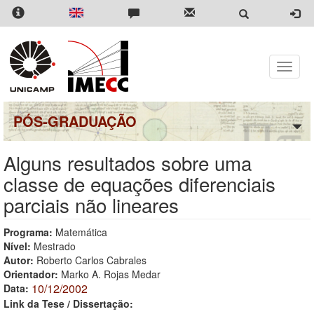
Pular
para
o
conteúdo
principal
Toggle
naviga
PÓS-GRADUAÇÃO
Alguns resultados sobre uma
classe de equações diferenciais
parciais não lineares
Programa:
Matemática
Nível:
Mestrado
Autor:
Roberto Carlos Cabrales
Orientador:
Marko A. Rojas Medar
10/12/2002
Data:
Link da Tese / Dissertação: