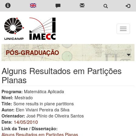
Pular
para
o
conteúdo
principal
Toggle
naviga
PÓS-GRADUAÇÃO
Alguns Resultados em Partições
Planas
Programa:
Matemática Aplicada
Nível:
Mestrado
Title:
Some results in plane partitions
Autor:
Elen Viviani Pereira da Silva
Orientador:
José Plínio de Oliveira Santos
14/05/2010
Data:
Link da Tese / Dissertação:
Alguns Resultados em Partições Planas