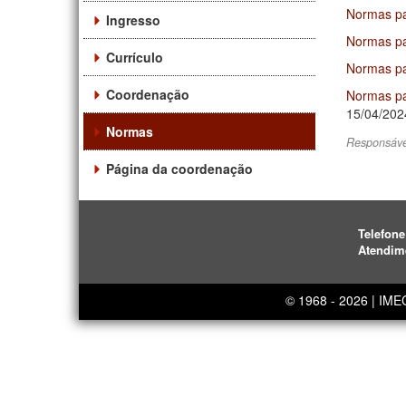
Normas pa
Ingresso
Normas pa
Currículo
Normas pa
Coordenação
Normas pa
15/04/202
Normas
Responsáve
Página da coordenação
Telefone
Atendim
© 1968 - 2026 | IM