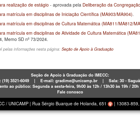
ra realização de estágio
- aprovada pela
Deliberação da Congregaçã
ra matrícula em disciplinas de Iniciação Científica (MA903/MA904)
.
ra matrícula em disciplinas de Cultura Matemática (MA811/MA812/M
ra matrícula em disciplinas de Atividade de Cultura Matemática (M
4, Memo SD nº 73/2024.
l pelas informações nesta página:
Seção de Apoio à Graduação
Seção de Apoio à Graduação do IMECC:
: (19)
3521-6049
|
E-mail:
gradime@unicamp.br
|
Sala: 30 - Sagu
ento ao público:
Segunda a sexta-feira,
9h00 às 12h / 13h30 às 19h / 20h
Fale conosco
ECC / UNICAMP
|
Rua Sérgio Buarque de Holanda, 651
|
13083-859, 