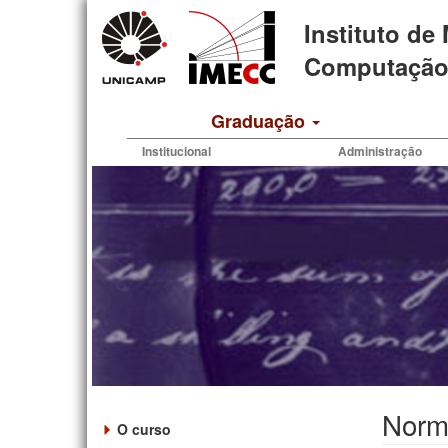
Pular
Instituto de
para
o
Computação 
conteúdo
principal
Graduação
Institucional
Administração
Norm
O curso