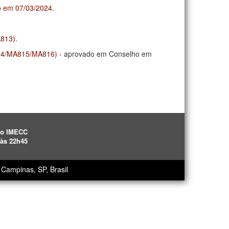
o em 07/03/2024
.
A813)
.
A814/MA815/MA816)
- aprovado em Conselho em
ão IMECC
 às 22h45
Campinas, SP, Brasil