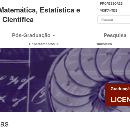
|
PROFESSORES
 Matemática, Estatística e
VISITANTES
Formulá
Científica
de
Buscar
Pós-Graduação
Pesquisa
busca
Departamentos
Biblioteca
Graduaçã
LICE
as