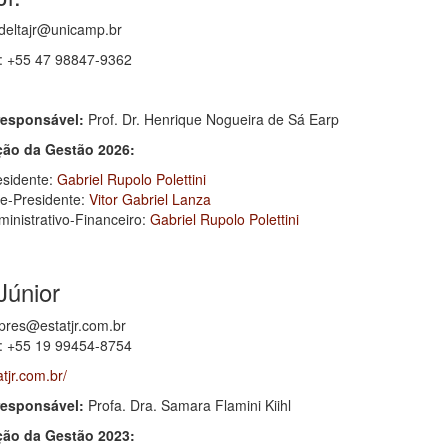
deltajr@unicamp.br
 +55 47 98847-9362
responsável:
Prof. Dr. Henrique Nogueira de Sá Earp
ão da Gestão 2026:
esidente:
Gabriel Rupolo Polettini
ce-Presidente:
Vitor Gabriel Lanza
ministrativo-Financeiro:
Gabriel Rupolo Polettini
Júnior
pres@estatjr.com.br
 +55 19 99454-8754
atjr.com.br/
responsável:
Profa. Dra. Samara Flamini Kiihl
ão da Gestão 2023: