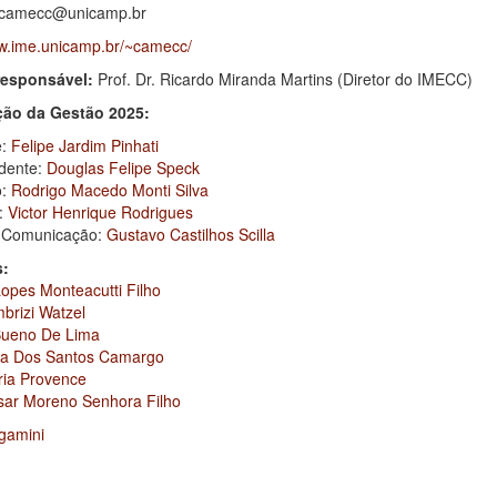
camecc@unicamp.br
ww.ime.unicamp.br/~camecc/
responsável:
Prof. Dr. Ricardo Miranda Martins (Diretor do IMECC)
ão da Gestão 2025:
e:
Felipe Jardim Pinhati
idente:
Douglas Felipe Speck
o:
Rodrigo Macedo Monti Silva
o:
Victor Henrique Rodrigues
e Comunicação:
Gustavo Castilhos Scilla
s:
opes Monteacutti Filho
brizi Watzel
Bueno De Lima
za Dos Santos Camargo
ria Provence
ar Moreno Senhora Filho
gamini