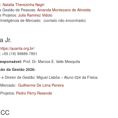
e:
Natalia Therezinha Negri
de Gestão de Pessoas:
Amanda Montezano de Almeida
e Projetos:
Julia Ramirez Vidoto
 Inteligência de Mercado: (contato não encontrado)
 Jr.
https://quanta.org.br/
 +55 (19) 99889-7851
responsável:
Prof. Dr. Marcos E. Valle Mesquita
ão da Gestão 2026:
 e Diretor de Gestão: Miguel Lisbôa – Aluno 024 da Física;
e Mercado:
Guilherme De Lima Pereira
 Projetos:
Pedro Perry Resende
ECC