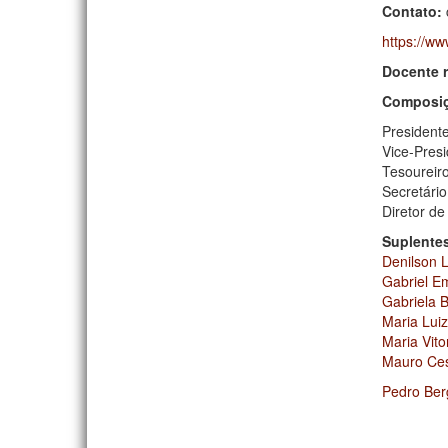
Contato:
https://w
Docente 
Composiç
President
Vice-Pres
Tesoureir
Secretári
Diretor d
Suplente
Denilson L
Gabriel Em
Gabriela 
Maria Lui
Maria Vito
Mauro Ces
Pedro Ber