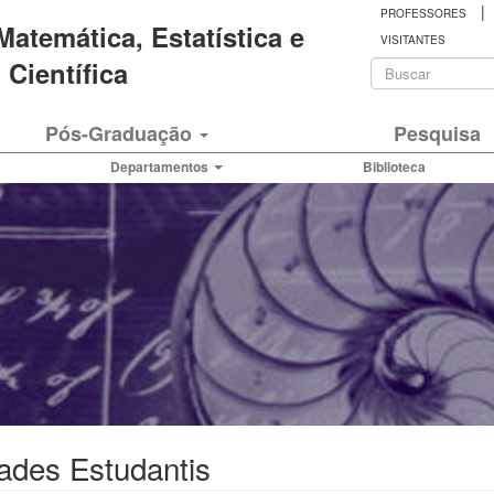
|
PROFESSORES
 Matemática, Estatística e
VISITANTES
Formulá
Científica
de
Buscar
Pós-Graduação
Pesquisa
busca
Departamentos
Biblioteca
ades Estudantis