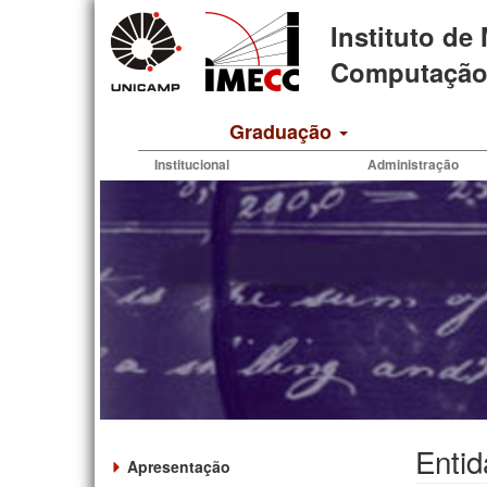
Pular
Instituto de
para
o
Computação 
conteúdo
principal
Graduação
Institucional
Administração
Entid
Apresentação