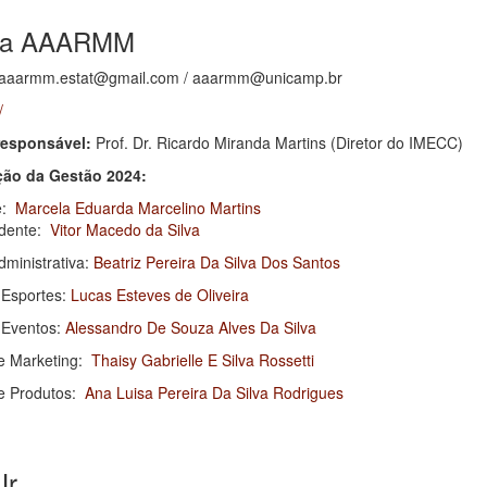
ica AAARMM
aaarmm.estat@gmail.com / aaarmm@unicamp.br
/
responsável:
Prof. Dr. Ricardo Miranda Martins (Diretor do IMECC)
ão da Gestão 2024:
e:
Marcela Eduarda Marcelino Martins
idente:
Vitor Macedo da Silva
dministrativa:
Beatriz Pereira Da Silva Dos Santos
 Esportes:
Lucas Esteves de Oliveira
e Eventos:
Alessandro De Souza Alves Da Silva
de Marketing:
Thaisy Gabrielle E Silva Rossetti
de Produtos:
Ana Luisa Pereira Da Silva Rodrigues
Jr.