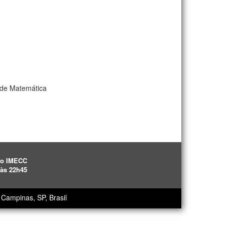
o de Matemática
ão IMECC
 às 22h45
Campinas, SP, Brasil