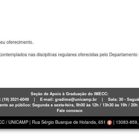
seu oferecimento.
o contemplados nas disciplinas regulares oferecidas pelo Departament
Seção de Apoio à Graduação do IMECC:
: (19)
3521-6049
|
E-mail:
gradime@unicamp.br
|
Sala: 30 - Sagu
ento ao público:
Segunda a sexta-feira,
9h00 às 12h / 13h30 às 19h / 20h
Fale conosco
ECC / UNICAMP
|
Rua Sérgio Buarque de Holanda, 651
|
13083-859, 