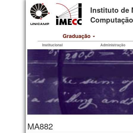
Pular
Instituto de
para
o
Computação 
conteúdo
principal
Graduação
Institucional
Administração
MA882