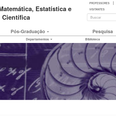
|
PROFESSORES
 Matemática, Estatística e
VISITANTES
Formulá
Científica
de
Buscar
Pós-Graduação
Pesquisa
busca
Departamentos
Biblioteca