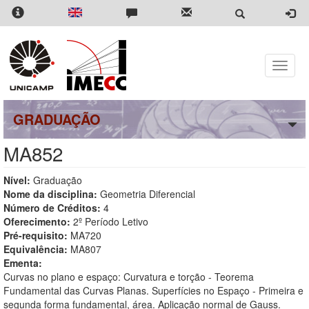
Pular
para
o
conteúdo
principal
Toggle
naviga
GRADUAÇÃO
MA852
Nível:
Graduação
Nome da disciplina:
Geometria Diferencial
Número de Créditos:
4
Oferecimento:
2º Período Letivo
Pré-requisito:
MA720
Equivalência:
MA807
Ementa:
Curvas no plano e espaço: Curvatura e torção - Teorema
Fundamental das Curvas Planas. Superfícies no Espaço - Primeira e
segunda forma fundamental, área. Aplicação normal de Gauss.