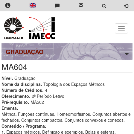
Pular
para
o
conteúdo
principal
Toggle
naviga
GRADUAÇÃO
MA604
Nível:
Graduação
Nome da disciplina:
Topologia dos Espaços Métricos
Número de Créditos:
4
Oferecimento:
2º Período Letivo
Pré-requisito:
MA502
Ementa:
Métrica. Funções contínuas. Homeomorfismos. Conjuntos abertos e
fechados. Conjuntos compactos. Conjuntos convexos e conexos.
Conteúdo / Programa:
1. Espaços métricos. Definição e exemplos. Bolas e esferas.