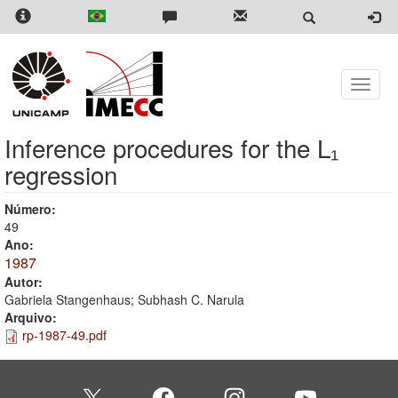
Skip
to
main
content
Toggle
naviga
Inference procedures for the L₁
regression
Número:
49
Ano:
1987
Autor:
Gabriela Stangenhaus; Subhash C. Narula
Arquivo:
rp-1987-49.pdf