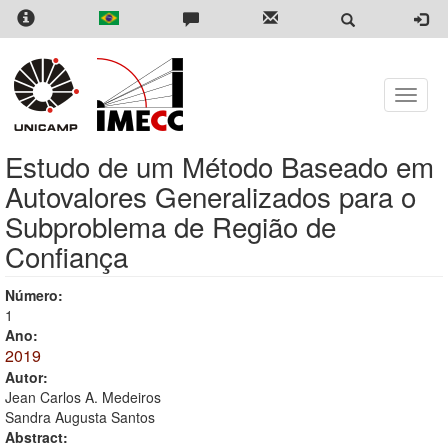
Skip
to
main
content
Toggle
naviga
Estudo de um Método Baseado em
Autovalores Generalizados para o
Subproblema de Região de
Confiança
Número:
1
Ano:
2019
Autor:
Jean Carlos A. Medeiros
Sandra Augusta Santos
Abstract: