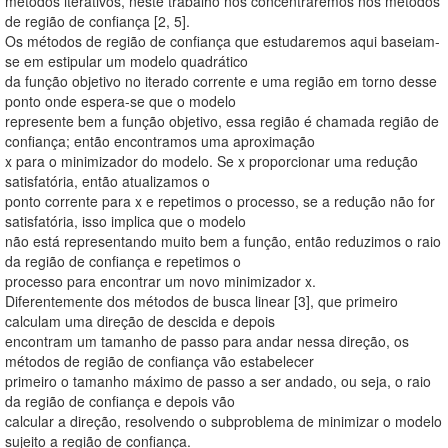
métodos iterativos, neste trabalho nos concentraremos nos métodos
de região de confiança [2, 5].
Os métodos de região de confiança que estudaremos aqui baseiam-
se em estipular um modelo quadrático
da função objetivo no iterado corrente e uma região em torno desse
ponto onde espera-se que o modelo
represente bem a função objetivo, essa região é chamada região de
confiança; então encontramos uma aproximação
x para o minimizador do modelo. Se x proporcionar uma redução
satisfatória, então atualizamos o
ponto corrente para x e repetimos o processo, se a redução não for
satisfatória, isso implica que o modelo
não está representando muito bem a função, então reduzimos o raio
da região de confiança e repetimos o
processo para encontrar um novo minimizador x.
Diferentemente dos métodos de busca linear [3], que primeiro
calculam uma direção de descida e depois
encontram um tamanho de passo para andar nessa direção, os
métodos de região de confiança vão estabelecer
primeiro o tamanho máximo de passo a ser andado, ou seja, o raio
da região de confiança e depois vão
calcular a direção, resolvendo o subproblema de minimizar o modelo
sujeito a região de confiança.