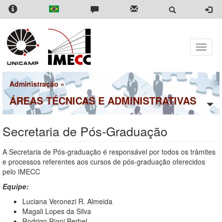
Skip
to
main
content
Toggle
naviga
Administração
»
ÁREAS TÉCNICAS E ADMINISTRATIVAS
Secretaria de Pós-Graduação
A Secretaria de Pós-graduação é responsável por todos os trâmites
e processos referentes aos cursos de pós-graduação oferecidos
pelo IMECC
Equipe:
Luciana Veronezi R. Almeida
Magali Lopes da Silva
Rodrigo Riani Berbel