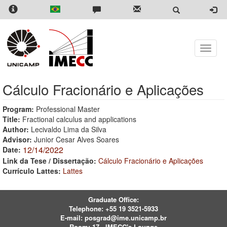
Skip
to
main
content
Toggle
naviga
Cálculo Fracionário e Aplicações
Program:
Professional Master
Title:
Fractional calculus and applications
Author:
Lecivaldo Lima da Silva
Advisor:
Junior Cesar Alves Soares
12/14/2022
Date:
Link da Tese / Dissertação:
Cálculo Fracionário e Aplicações
Currículo Lattes:
Lattes
Graduate Office:
Telephone:
+55 19 3521-5933
E-mail:
posgrad@ime.unicamp.br
Room: 17 - IMECC's Lounge