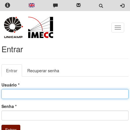
Pular
para
o
conteúdo
principal
Toggle
naviga
Entrar
Abas
Entrar
(aba
Recuperar senha
primárias
ativa)
Usuário
*
Senha
*
Entrar