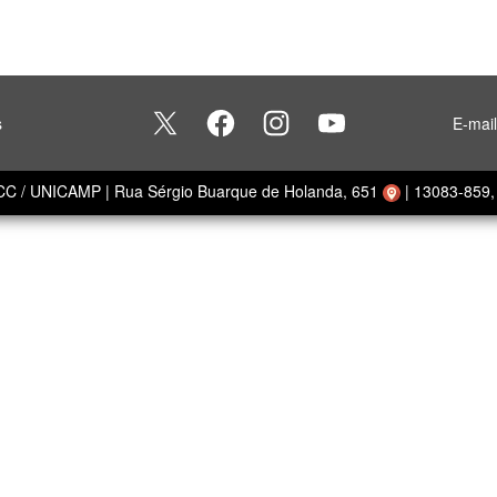
s
E-mai
ECC / UNICAMP
|
Rua Sérgio Buarque de Holanda, 651
|
13083-859, 