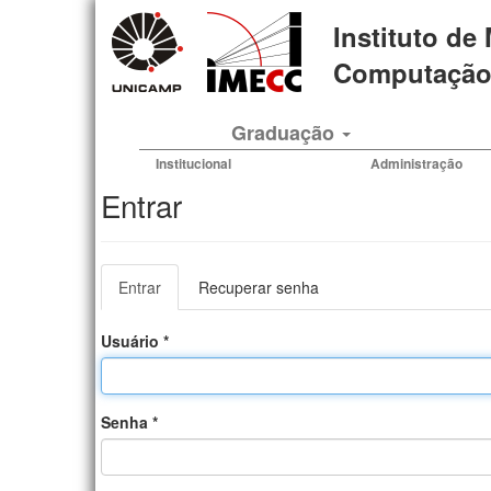
Pular
Instituto de
para
o
Computação 
conteúdo
principal
Graduação
Institucional
Administração
Entrar
Abas
Entrar
(aba
Recuperar senha
primárias
ativa)
Usuário
*
Senha
*