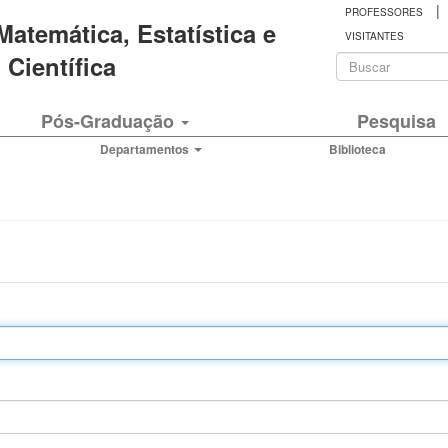
|
PROFESSORES
 Matemática, Estatística e
VISITANTES
Formulá
Científica
de
Buscar
Pós-Graduação
Pesquisa
busca
Departamentos
Biblioteca